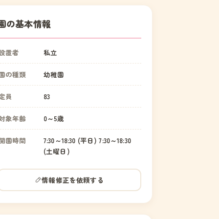
園の基本情報
設置者
私立
園の種類
幼稚園
定員
83
対象年齢
0～5歳
開園時間
7:30～18:30 (平日) 7:30～18:30
(土曜日)
情報修正を依頼する