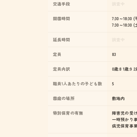
交通手段
調査中
開園時間
7:30～18:30 
7:30～18:30
延長時間
調査中
定員
83
定員内訳
0歳:8 1歳:9 2
職員1人あたりの子ども数
5
園庭の場所
敷地内
特別保育の有無
障害児の受
一時預かり
病児保育事