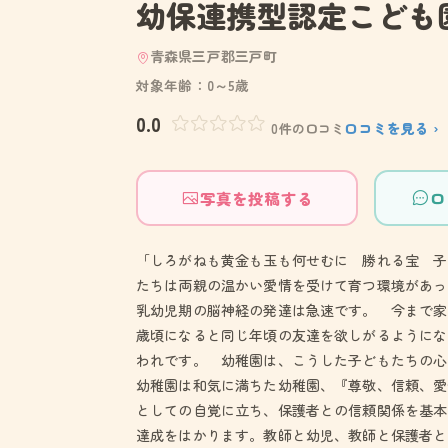
幼保連携型認定こども
青森県三戸郡三戸町
対象年齢：0～5歳
0.0
口コミを見る ›
0件の口コミ
写真を投稿する
口
「しろがねも黄金も玉も何せむに 勝れる宝 子
たちは両親の温かい愛情を受けて育つ環境があっ
乳幼児期の脳神経の発達は急速です。 今まで家
歳頃になると同じ年頃の友達を欲しがるようにな
われです。 幼稚園は、こうした子どもたちの心
幼稚園は和気に満ちた幼稚園、『尊敬、信頼、愛
としての自覚に立ち、保護者との信頼関係を基本
達成をはかります。教師と幼児、教師と保護者と