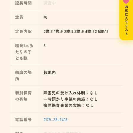
延長時間
調査中
お気に入りリスト
定員
70
定員内訳
0歳:8 1歳:9 2歳:9 3歳:9 4歳:22 5歳:13
職員1人あ
6
たりの子
ども数
園庭の場
敷地内
所
特別保育
障害児の受け入れ体制：なし
の有無
一時預かり事業の実施：なし
病児保育事業の実施：なし
電話番号
0179-22-2413