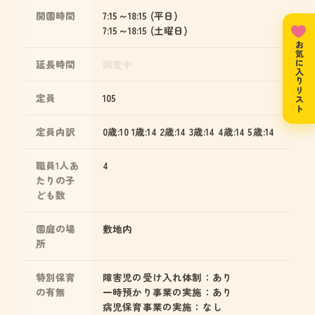
開園時間
7:15～18:15 (平日)
7:15～18:15 (土曜日)
お気に入りリスト
延長時間
調査中
定員
105
定員内訳
0歳:10 1歳:14 2歳:14 3歳:14 4歳:14 5歳:14
職員1人あ
4
たりの子
ども数
園庭の場
敷地内
所
特別保育
障害児の受け入れ体制：あり
の有無
一時預かり事業の実施：あり
病児保育事業の実施：なし