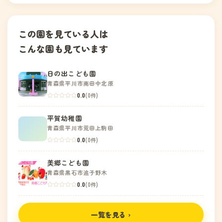
この園を見ている人は
こんな園も見ています
日の出こども園
青森県平川市南田中北原
0.0
(0件)
平賀幼稚園
青森県平川市荒田上駒田
0.0
(0件)
美郷こども園
青森県黒石市追子野木
0.0
(0件)
一覧を見る ›