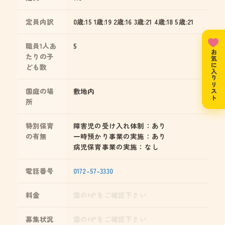
定員内訳
0歳:15 1歳:19 2歳:16 3歳:21 4歳:18 5歳:21
職員1人あ
5
お気に入りリスト
たりの子
ども数
園庭の場
敷地内
所
特別保育
障害児の受け入れ体制：あり
の有無
一時預かり事業の実施：あり
病児保育事業の実施：なし
電話番号
0172-57-3330
料金
園のHPをご確認下さい
募集状況
園のHPをご確認下さい