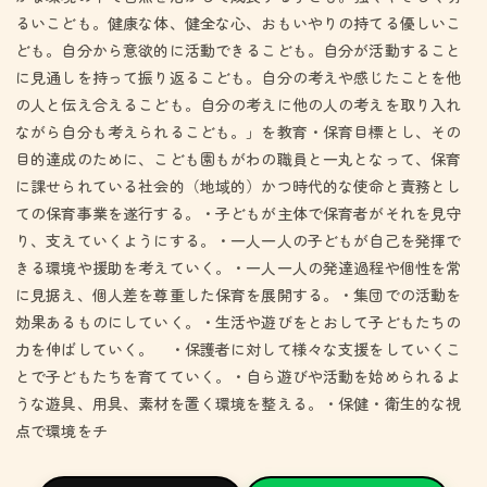
るいこども。健康な体、健全な心、おもいやりの持てる優しいこ
ども。自分から意欲的に活動できるこども。自分が活動すること
に見通しを持って振り返るこども。自分の考えや感じたことを他
の人と伝え合えるこども。自分の考えに他の人の考えを取り入れ
ながら自分も考えられるこども。」を教育・保育目標とし、その
目的達成のために、こども園もがわの職員と一丸となって、保育
に課せられている社会的（地域的）かつ時代的な使命と責務とし
ての保育事業を遂行する。・子どもが主体で保育者がそれを見守
り、支えていくようにする。・一人一人の子どもが自己を発揮で
きる環境や援助を考えていく。・一人一人の発達過程や個性を常
に見据え、個人差を尊重した保育を展開する。・集団での活動を
効果あるものにしていく。・生活や遊びをとおして子どもたちの
力を伸ばしていく。 ・保護者に対して様々な支援をしていくこ
とで子どもたちを育てていく。・自ら遊びや活動を始められるよ
うな遊具、用具、素材を置く環境を整える。・保健・衛生的な視
点で環境をチ