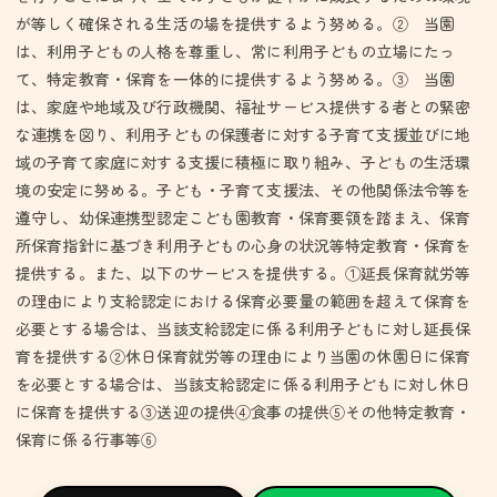
が等しく確保される生活の場を提供するよう努める。② 当園
は、利用子どもの人格を尊重し、常に利用子どもの立場にたっ
て、特定教育・保育を一体的に提供するよう努める。③ 当園
は、家庭や地域及び行政機関、福祉サービス提供する者との緊密
な連携を図り、利用子どもの保護者に対する子育て支援並びに地
域の子育て家庭に対する支援に積極に取り組み、子どもの生活環
境の安定に努める。子ども・子育て支援法、その他関係法令等を
遵守し、幼保連携型認定こども園教育・保育要領を踏まえ、保育
所保育指針に基づき利用子どもの心身の状況等特定教育・保育を
提供する。また、以下のサービスを提供する。①延長保育就労等
の理由により支給認定における保育必要量の範囲を超えて保育を
必要とする場合は、当該支給認定に係る利用子どもに対し延長保
育を提供する②休日保育就労等の理由により当園の休園日に保育
を必要とする場合は、当該支給認定に係る利用子どもに対し休日
に保育を提供する③送迎の提供④食事の提供⑤その他特定教育・
保育に係る行事等⑥