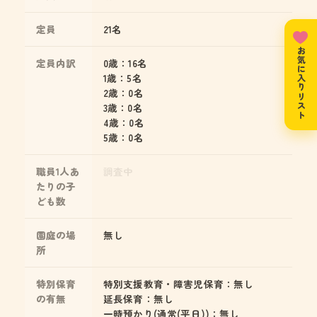
定員
21名
お気に入りリスト
定員内訳
0歳：16名
1歳：5名
2歳：0名
3歳：0名
4歳：0名
5歳：0名
職員1人あ
調査中
たりの子
ども数
園庭の場
無し
所
特別保育
特別支援教育・障害児保育：無し
の有無
延長保育：無し
一時預かり(通常(平日))：無し