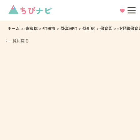
ちび
ナビ
ホーム
東京都
町田市
野津田町
鶴川駅
保育園
小野路保育
一覧に戻る