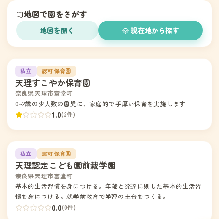
地図で園をさがす
地図を開く
現在地から探す
園の写真
1
私立
認可保育園
天理すこやか保育園
奈良県天理市富堂町
0~2歳の少人数の園児に、家庭的で手厚い保育を実施します
1.0
(2件)
園の写真
2
私立
認可保育園
天理認定こども園前栽学園
奈良県天理市富堂町
基本的生活習慣を身につける。年齢と発達に則した基本的生活習
慣を身につける。就学前教育で学習の土台をつくる。
0.0
(0件)