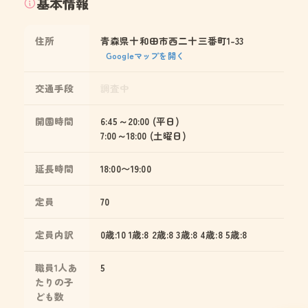
基本情報
住所
青森県十和田市西二十三番町1-33
Googleマップを開く
交通手段
調査中
開園時間
6:45～20:00 (平日)
7:00～18:00 (土曜日)
延長時間
18:00〜19:00
定員
70
定員内訳
0歳:10 1歳:8 2歳:8 3歳:8 4歳:8 5歳:8
職員1人あ
5
たりの子
ども数