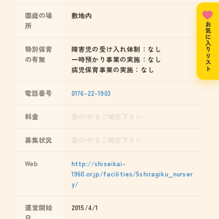
園庭の場
敷地内
所
お気に入りリスト
特別保育
障害児の受け入れ体制：なし
の有無
一時預かり事業の実施：なし
病児保育事業の実施：なし
電話番号
0176-22-1903
料金
園のHPをご確認下さい
募集状況
園のHPをご確認下さい
Web
http://shiseikai-
1960.or.jp/facilities/5shiragiku_nurser
y/
運営開始
2015/4/1
日