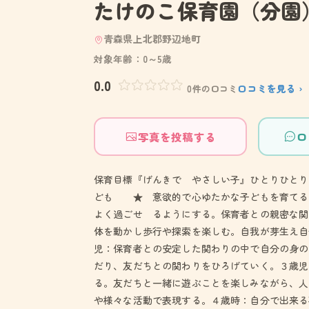
たけのこ保育園（分園
青森県上北郡野辺地町
対象年齢：0～5歳
0.0
口コミを見る ›
0件の口コミ
写真を投稿する
口
保育目標『げんきで やさしい子』ひとりひと
ども ★ 意欲的で心ゆたかな子どもを育てる
よく過ごせ るようにする。保育者との親密な関
体を動かし歩行や探索を楽しむ。自我が芽生え自
児：保育者との安定した関わりの中で自分の身の
だり、友だちとの関わりをひろげていく。３歳児
る。友だちと一緒に遊ぶことを楽しみながら、人
や様々な活動で表現する。４歳時：自分で出来る