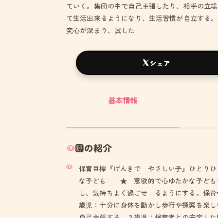
ていく。集団の中で自己主張したり、相手の立場
て生活出来るようになり、生活習慣が自立する。
究心が深まり、試した
シェア
基本情報
園の紹介
保育目標『げんきで やさしい子』ひとり
な子ども ★ 意欲的で心ゆたかな子ども
し、気持ちよく過ごせ るようにする。保育
歳児：十分に身体を動かし歩行や探索を楽し
自己主張する。２歳児：保育者との安定した