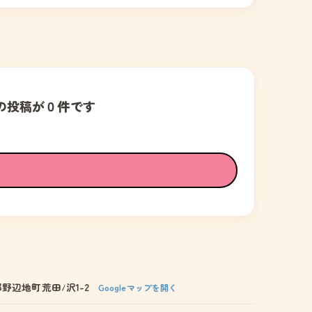
の投稿が０件です
野辺地町荒田ﾉ沢1-2
Googleマップを開く