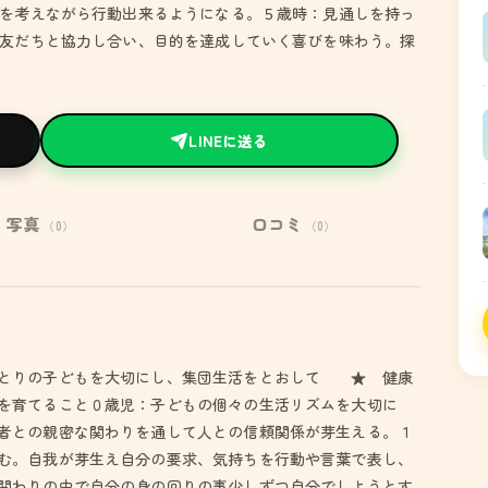
を考えながら行動出来るようになる。５歳時：見通しを持っ
友だちと協力し合い、目的を達成していく喜びを味わう。探
LINEに送る
写真
口コミ
（0）
（0）
ひとりの子どもを大切にし、集団生活をとおして ★ 健康
を育てること０歳児：子どもの個々の生活リズムを大切に
者との親密な関わりを通して人との信頼関係が芽生える。１
む。自我が芽生え自分の要求、気持ちを行動や言葉で表し、
関わりの中で自分の身の回りの事少しずつ自分でしようとす