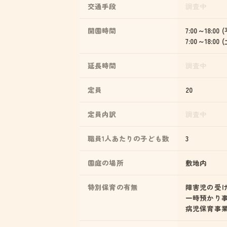
交通手段
調査中
開園時間
7:00～18:00 
7:00～18:00
延長時間
調査中
定員
20
定員内訳
調査中
職員1人あたりの子ども数
3
園庭の場所
敷地内
特別保育の有無
障害児の受
一時預かり
病児保育事