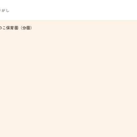
さがし
のこ保育園（分園）