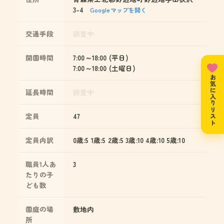
3-4
Googleマップを開く
交通手段
調査中
開園時間
7:00～18:00 (平日)
7:00～18:00 (土曜日)
お気に入りリスト
延長時間
調査中
定員
47
定員内訳
0歳:5 1歳:5 2歳:5 3歳:10 4歳:10 5歳:10
職員1人あ
3
たりの子
ども数
園庭の場
敷地内
所