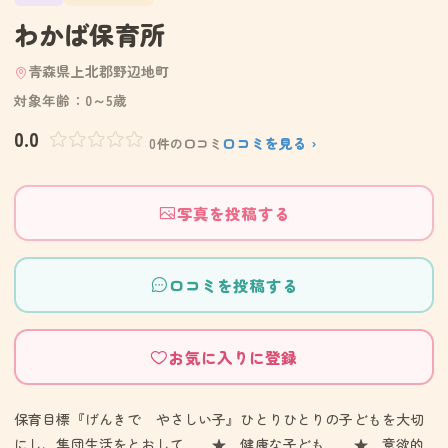
わかば保育所
青森県上北郡野辺地町
対象年齢：0～5歳
0.0
口コミを見る ›
0件の口コミ
写真を投稿する
口コミを投稿する
お気に入りに登録
保育目標『げんきで やさしい子』ひとりひとりの子どもを大切
にし、集団生活をとおして ★ 健康な子ども ★ 意欲的