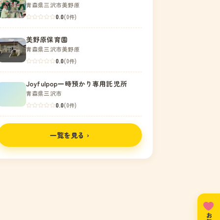
青森県三沢市美野原
0.0
(0件)
美野原保育園
青森県三沢市美野原
0.0
(0件)
Joyfulpop一時預かり専用託児所
青森県三沢市
0.0
(0件)
一覧を見る ›