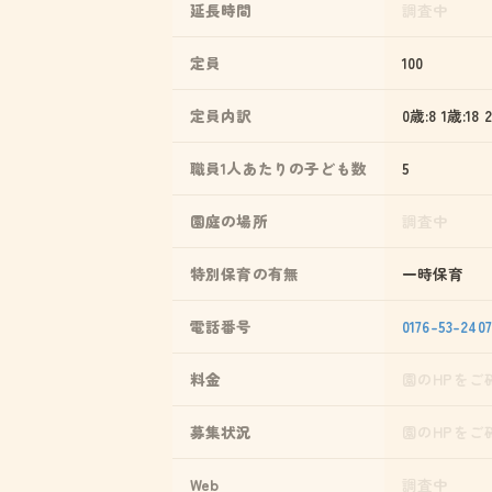
延長時間
調査中
定員
100
定員内訳
0歳:8 1歳:18 
職員1人あたりの子ども数
5
園庭の場所
調査中
特別保育の有無
一時保育
電話番号
0176-53-2407
料金
園のHPをご
募集状況
園のHPをご
Web
調査中