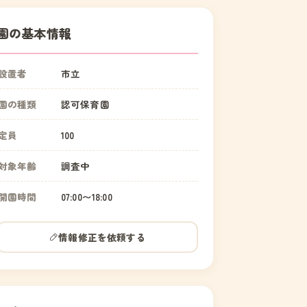
園の基本情報
設置者
市立
園の種類
認可保育園
定員
100
対象年齢
調査中
開園時間
07:00〜18:00
情報修正を依頼する