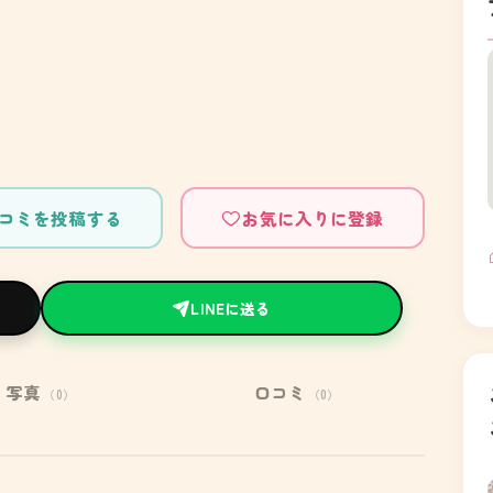
コミを投稿する
お気に入りに登録
LINEに送る
写真
口コミ
（0）
（0）