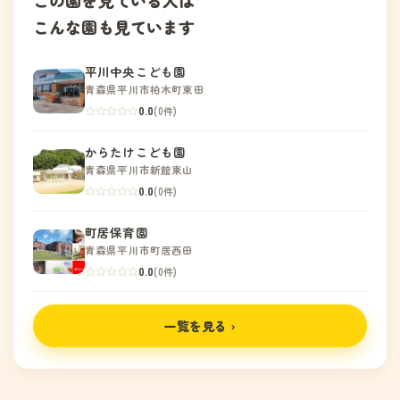
この園を見ている人は
こんな園も見ています
平川中央こども園
青森県平川市柏木町東田
0.0
(0件)
からたけこども園
青森県平川市新館東山
0.0
(0件)
町居保育園
青森県平川市町居西田
0.0
(0件)
一覧を見る ›