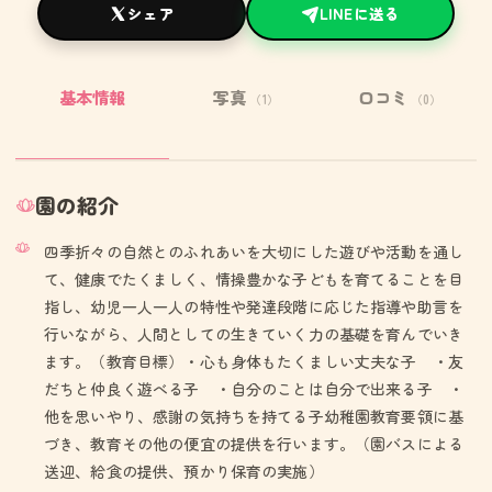
シェア
LINEに送る
基本情報
写真
口コミ
（1）
（0）
園の紹介
四季折々の自然とのふれあいを大切にした遊びや活動を通し
て、健康でたくましく、情操豊かな子どもを育てることを目
指し、幼児一人一人の特性や発達段階に応じた指導や助言を
行いながら、人間としての生きていく力の基礎を育んでいき
ます。（教育目標）・心も身体もたくましい丈夫な子 ・友
だちと仲良く遊べる子 ・自分のことは自分で出来る子 ・
他を思いやり、感謝の気持ちを持てる子幼稚園教育要領に基
づき、教育その他の便宜の提供を行います。（園バスによる
送迎、給食の提供、預かり保育の実施）