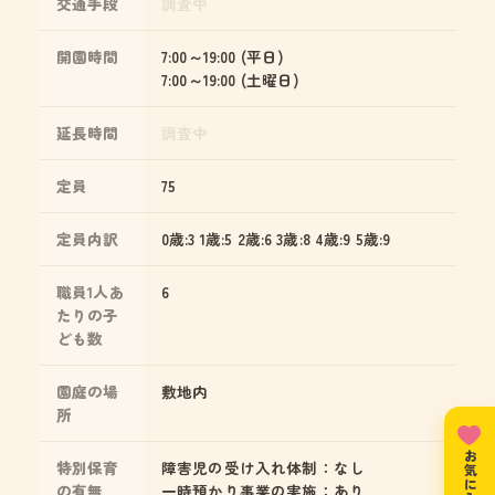
交通手段
調査中
開園時間
7:00～19:00 (平日)
7:00～19:00 (土曜日)
延長時間
調査中
定員
75
定員内訳
0歳:3 1歳:5 2歳:6 3歳:8 4歳:9 5歳:9
職員1人あ
6
たりの子
ども数
園庭の場
敷地内
所
特別保育
障害児の受け入れ体制：なし
の有無
一時預かり事業の実施：あり