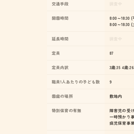
交通手段
調査中
開園時間
8:00～18:30 
8:00～18:30
延長時間
調査中
定員
87
定員内訳
3歳:35 4歳:26
職員1人あたりの子ども数
9
園庭の場所
敷地内
特別保育の有無
障害児の受
一時預かり
病児保育事