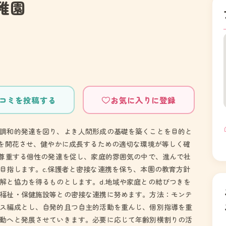
稚園
コミを投稿する
お気に入りに登録
調和的発達を図り、よき人間形成の基礎を築くことを目的と
性を開花させ、健やかに成長するための適切な環境が等しく確
を尊重する個性の発達を促し、家庭的雰囲気の中で、進んで社
目指します。c.保護者と密接な連携を保ち、本園の教育方針
解と協力を得るものとします。d.地域や家庭との結びつきを
福祉・保健施設等との密接な連携に努めます。方法：モンテ
ス編成とし、自発的且つ自主的活動を重んじ、個別指導を重
動へと発展させていきます。必要に応じて年齢別横割りの活