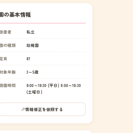
園の基本情報
設置者
私立
園の種類
幼稚園
定員
87
対象年齢
3～5歳
開園時間
8:00～18:30 (平日) 8:00～18:30
(土曜日)
情報修正を依頼する