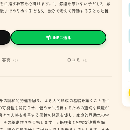
を目指す教育を心掛けます。1．感謝を忘れない子ども2．思
最後までやりぬく子ども5．自分で考えて行動する子ども幼稚
LINEに送る
写真
口コミ
（0）
（0）
身の調和的発達を図り、よき人間形成の基礎を築くことを目
分の可能性を開花させ、健やかに成長するための適切な環境が
児個々の人格を尊重する個性の発達を促し、家庭的雰囲気の中
、その基礎作りを目指します。c.保護者と密接な連携を保
て、様々な形を通して理解と協力を得るものとします。d.地