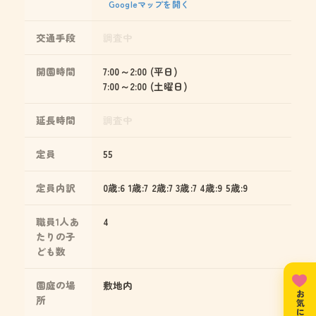
Googleマップを開く
交通手段
調査中
開園時間
7:00～2:00 (平日)
7:00～2:00 (土曜日)
延長時間
調査中
定員
55
定員内訳
0歳:6 1歳:7 2歳:7 3歳:7 4歳:9 5歳:9
職員1人あ
4
たりの子
ども数
園庭の場
敷地内
所