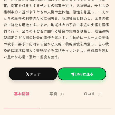
育，保育を必要とする子どもの保育を行う。児童憲章，子どもの
権利条約に基づき子どもの人権や主体性，個性を尊重し，一人ひ
とりの最善の利益のために保護者，地域社会と協力し，児童の教
育・福祉を増進する。また，地域社会の子育て家庭の支援を積極
的に行い，全ての子どもに関わる社会の実現を目指し，幼保連携
型認定こども園の社会的責任を果たす。主体的に一人一人の発達
の欲求，要求に応対する豊かな人的・物的環境を用意し，自ら積
極的に環境に関わり興味関心を広げチャレンジし，達成感を味わ
い豊かな心情・意欲・態度を養う。
シェア
LINEに送る
基本情報
写真
口コミ
（0）
（0）