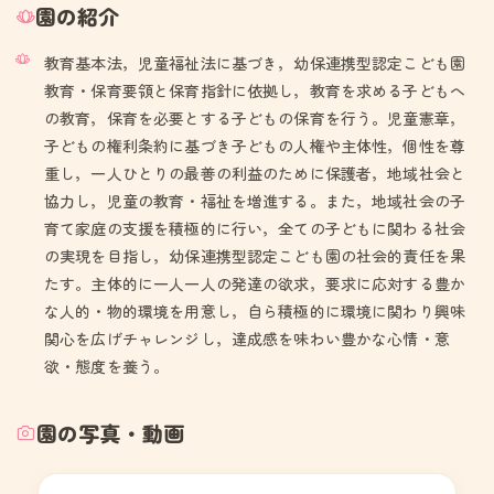
園の紹介
教育基本法，児童福祉法に基づき，幼保連携型認定こども園
教育・保育要領と保育指針に依拠し，教育を求める子どもへ
の教育，保育を必要とする子どもの保育を行う。児童憲章，
子どもの権利条約に基づき子どもの人権や主体性，個性を尊
重し，一人ひとりの最善の利益のために保護者，地域社会と
協力し，児童の教育・福祉を増進する。また，地域社会の子
育て家庭の支援を積極的に行い，全ての子どもに関わる社会
の実現を目指し，幼保連携型認定こども園の社会的責任を果
たす。主体的に一人一人の発達の欲求，要求に応対する豊か
な人的・物的環境を用意し，自ら積極的に環境に関わり興味
関心を広げチャレンジし，達成感を味わい豊かな心情・意
欲・態度を養う。
園の写真・動画