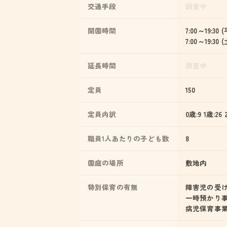
交通手段
調査中
開園時間
7:00～19:30 
7:00～19:30
延長時間
調査中
定員
150
定員内訳
0歳:9 1歳:26 
職員1人あたりの子ども数
8
園庭の場所
敷地内
特別保育の有無
障害児の受
一時預かり
病児保育事