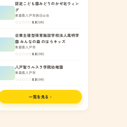
認定こども園みどりのかぜ北ウィン
グ
青森県八戸市西白山台
0.0
(0件)
企業主導型保育施設学校法人鳳明学
園 みんなの森 のはらキッズ
青森県八戸市
0.0
(0件)
八戸聖ウルスラ学院幼稚園
青森県八戸市
0.0
(0件)
一覧を見る ›