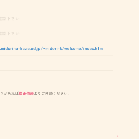
確認下さい
確認下さい
.midorino-kaze.ed.jp/~midori-k/welcome/index.htm
りがあれば
修正依頼
よりご連絡ください。