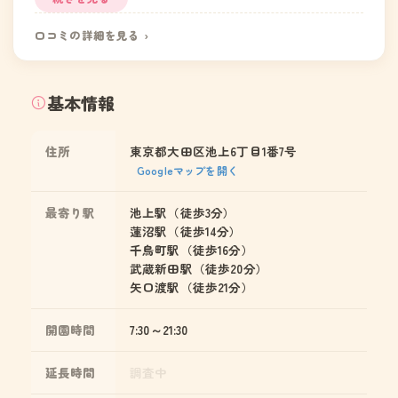
先生によって偏りがある。もう少し丁寧に見てほしいと
思うところもある。こちらから言わないと話が出てこな
口コミの詳細を見る ›
いこともあり、担任しだい。
基本情報
住所
東京都大田区池上6丁目1番7号
Googleマップを開く
最寄り駅
池上駅（徒歩3分）
蓮沼駅（徒歩14分）
千鳥町駅（徒歩16分）
武蔵新田駅（徒歩20分）
矢口渡駅（徒歩21分）
開園時間
7:30～21:30
延長時間
調査中