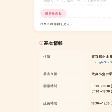
連携していて、建築コースの学生さんが家
具をデザインしていたりして交流の機会が
ありました。プールの指導と英語教室とっ
続きを見る
たカリキュラムがあって、外部の先生に専
門的な事を教わることができました。
口コミの詳細を見る ›
基本情報
住所
東京都小金井
Googleマ
最寄り駅
武蔵小金井駅
開園時間
07:30～18:30
07:30～18:3
延長時間
18:30～19:3