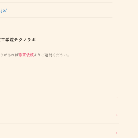
.jp/
京工学院テクノラボ
りがあれば
修正依頼
よりご連絡ください。