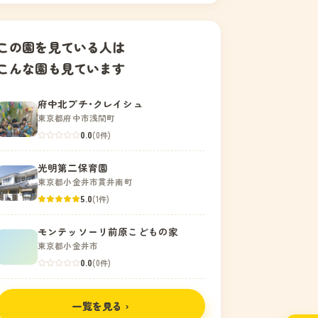
この園を見ている人は
こんな園も見ています
府中北プチ･クレイシュ
東京都府中市浅間町
0.0
(0件)
光明第二保育園
東京都小金井市貫井南町
5.0
(1件)
モンテッソーリ前原こどもの家
東京都小金井市
0.0
(0件)
一覧を見る ›