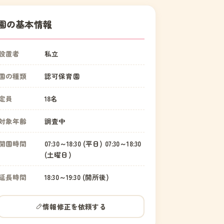
園の基本情報
設置者
私立
園の種類
認可保育園
定員
18名
対象年齢
調査中
開園時間
07:30～18:30 (平日) 07:30～18:30
(土曜日)
延長時間
18:30～19:30 (開所後)
情報修正を依頼する