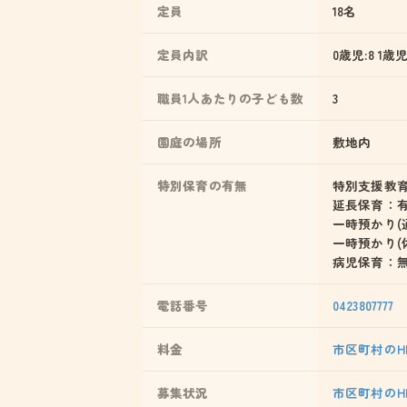
定員
18名
定員内訳
0歳児:8 1歳児
職員1人あたりの子ども数
3
園庭の場所
敷地内
特別保育の有無
特別支援教
延長保育：
一時預かり(
一時預かり(
病児保育：
電話番号
0423807777
料金
市区町村のH
募集状況
市区町村のH