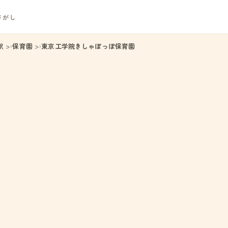
さがし
駅
保育園
東京工学院きしゃぽっぽ保育園