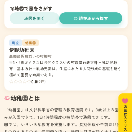
地図で園をさがす
地図を開く
現在地から探す
1
町立
幼稚園
伊野幼稚園
高知県吾川郡いの町柳町
※3・4歳児クラスは合同クラスいの町教育行政方針ー乳幼児教
育 基本方針ー乳幼児期は、生涯にわたる人間形成の基礎を培う
極めて重要な時期である。
0.0
(0件)
幼稚園とは
お気に入りリスト
「幼稚園」は文部科学省の管轄の教育機関です。3歳以上の園児の
みが入園できて、1日4時間程度の時間帯で通園できます。
園では、いろいろな教育を実施します。長期休暇や午前だけ預か
りの日もあるので、保育園と違い、時間に融通が聞く大人がいる