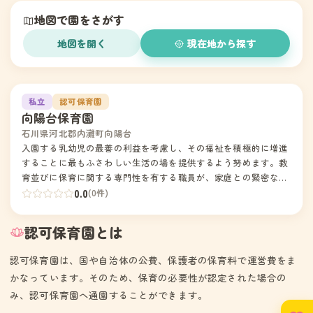
地図で園をさがす
地図を開く
現在地から探す
1
私立
認可保育園
向陽台保育園
石川県河北郡内灘町向陽台
入園する乳幼児の最善の利益を考慮し、その福祉を積極的に増進
することに最もふさわしい生活の場を提供するよう努めます。教
育並びに保育に関する専門性を有する職員が、家庭との緊密な連
携の下に園児の状況や発達過程を踏まえ、教育と保育を一体的に
0.0
(0件)
行います。園児の家庭や地域の様々な社会資源との連携の下に、
園児の保護者に対する支援及び地域の子育てに対する支援等を行
認可保育園とは
います。法令等を遵守し、幼保連携型認定こども園教育・保育要
領などに沿って、乳幼児の発達に必要な教育・保育を総合的に提
認可保育園は、国や自治体の公費、保護者の保育料で運営費をま
供します。自己肯定感や他者への思いやりを培い、一人ひとりの
かなっています。そのため、保育の必要性が認定された場合の
自律を目指します。教育・保育目標：自分の考えを素直に表現で
み、認可保育園へ通園することができます。
きる子、相手の立場に立って行動する子、自分のことは自分です
る子乳児保育、延長保育、病児保育（体調不良児対応型）、マイ