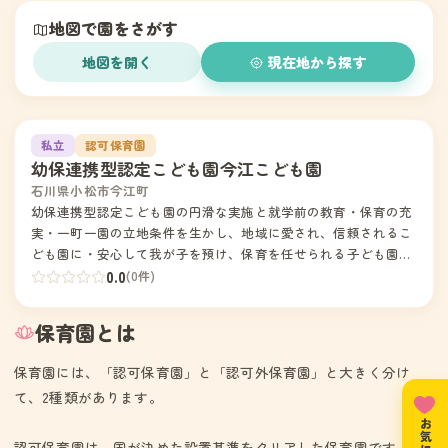
地図で園をさがす
地図を開く
現在地から探す
1
私立
認可保育園
幼保連携型認定こども園今江こども園
石川県小松市今江町
幼保連携型認定こども園の円滑な実施と就学前の教育・保育の充
実・一町一園の立地条件を生かし、地域に愛され、信頼されるこ
ども園に・安心して我が子を預け、保育を任せられる子ども園に
（保育サービスの質の向上）・可能な限り情報を公開し、開かれ
0.0
(0件)
た園に（ＨＰによる財務の公表など）・苦情処理への迅速な対応
（公表）とシステムの確立・保育・教育理念、保育目標、めざす
保育園とは
子どもの像の具体化と評価の積み上げ・保育環境の整備・充実*
恵まれた園庭での遊び、充実した絵本の読み聞かせ等による心の
保育園には、「認可保育園」と「認可外保育園」と大きく分け
育成、木場潟を中心とした園外保育を通して、丈夫で感性豊かな
て、2種類があります。
園児の育成を目指す。*公開保育、保育参加、保育参観、保育だ
より等を通して就学前の教育・保育内容の理解の啓発を目指す。
*保・小の緊密な連携による相互理解を通し、幼児教育の充実を
認可保育園は、国が決めた設置基準をクリアした保育園です。住