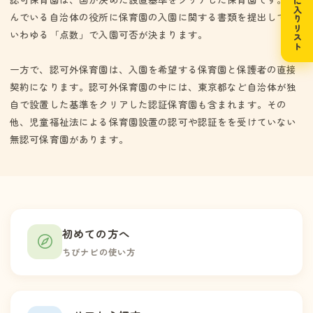
お気に入りリスト
保育所保育指針（平成20年3月28日厚生労働省告示第141号）及び
んでいる自治体の役所に保育園の入園に関する書類を提出して、
幼稚園教育要領（平成20年3月28日文部科学省告示第26号）に基づ
いわゆる「点数」で入園可否が決まります。
き、特定教育・保育その他の便宜の提供を行う。
一方で、認可外保育園は、入園を希望する保育園と保護者の直接
契約になります。認可外保育園の中には、東京都など自治体が独
自で設置した基準をクリアした認証保育園も含まれます。その
他、児童福祉法による保育園設置の認可や認証をを受けていない
無認可保育園があります。
初めての方へ
ちびナビの使い方