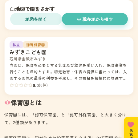
地図で園をさがす
地図を開く
現在地から探す
1
私立
認可保育園
みずきこども園
石川県金沢市みずき
当園は、保育を必要とする乳児及び幼児を受け入れ、保育事業を
行うことを目的とする。特定教育・保育の提供に当たっては、入
園する園児の最善の利益を考慮し、その福祉を積極的に増進する
ことに最もふさわしい生活の場を提供するよう努める。職員は、
0.0
(0件)
家庭との緊密な連携の下に、園児の状況や発達過程を踏まえ、養
護及び教育を一体的に行う。園児の属する家庭や地域との様々な
保育園とは
社会資源との連携を図りながら、園児の保護者に対する支援及び
地域の子育て家庭に対する支援等を行うよう努める。「金沢市児
保育園には、「認可保育園」と「認可外保育園」と大きく分け
童福祉法に基づく児童福祉施設の設備及び運営に関する基準を定
て、2種類があります。
める条例」その他関係法令を遵守し、事業を実施するものとす
る。当園は、幼保連携型認定こども園教育・保育要領（平成26年
4月30日内閣府・文部科学省・厚生労働省告示第1号）を踏まえ、
認可保育園は、国が決めた設置基準をクリアした保育園です。住