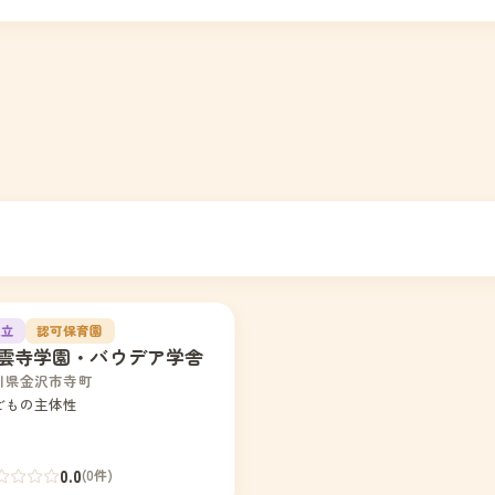
私立
認可保育園
雲寺学園・バウデア学舎
川県金沢市寺町
どもの主体性
0.0
(0件)