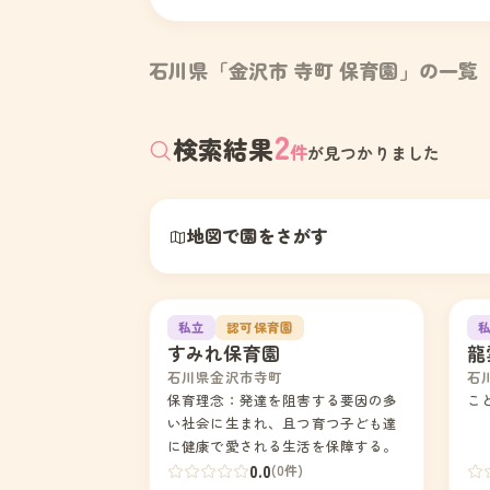
石川県「金沢市 寺町 保育園」の一覧
2
検索結果
件
が見つかりました
地図で園をさがす
1
2
私立
認可保育園
すみれ保育園
龍
石川県金沢市寺町
石
保育理念：発達を阻害する要因の多
こ
い社会に生まれ、且つ育つ子ども達
に健康で愛される生活を保障する。
0.0
(0件)