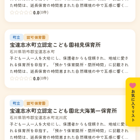
た時間は、延長保育の時間恵まれた自然環境の中で五感に響く活
動を重ね、地域の人々のぬくもりに触れ、感性豊かな子どもを育
0.0
(0件)
てる。
園の写真
3
町立
認可保育園
宝達志水町立認定こども園相見保育所
石川県羽咋郡宝達志水町
子ども一人一人を大切にし、保護者からも信頼され、地域に愛さ
れる保育所を目指す。「預かり保育開所・閉所時間」に記載され
た時間は、延長保育の時間恵まれた自然環境の中で五感に響く活
動を重ね、地域の人々のぬくもりにふれ、感性豊かな子どもを育
0.0
(0件)
てる。
お気に入りリスト
園の写真
4
町立
認可保育園
宝達志水町立認定こども園北大海第一保育所
石川県羽咋郡宝達志水町北川尻
子ども一人一人を大切にし、保護者からも信頼され、地域に愛さ
れる保育所を目指す。「預かり保育開所・閉所時間」に記載され
た時間は、延長保育の時間恵まれた自然環境の中で五感に響く活