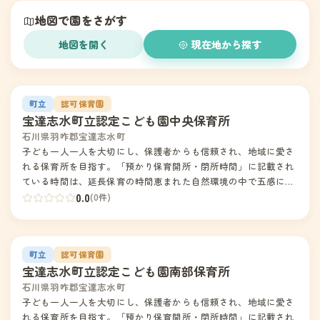
地図で園をさがす
地図を開く
現在地から探す
園の写真
1
町立
認可保育園
宝達志水町立認定こども園中央保育所
石川県羽咋郡宝達志水町
子ども一人一人を大切にし、保護者からも信頼され、地域に愛さ
れる保育所を目指す。「預かり保育開所・閉所時間」に記載され
ている時間は、延長保育の時間恵まれた自然環境の中で五感に響
く活動を重ね、地域の人々のぬくもりにふれ、感性豊かなこども
0.0
(0件)
を育てる。
園の写真
2
町立
認可保育園
宝達志水町立認定こども園南部保育所
石川県羽咋郡宝達志水町
子ども一人一人を大切にし、保護者からも信頼され、地域に愛さ
れる保育所を目指す。「預かり保育開所・閉所時間」に記載され