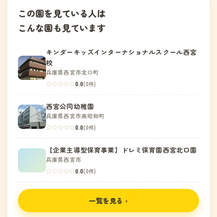
この園を見ている人は
こんな園も見ています
キンダーキッズインターナショナルスクール西宮
校
兵庫県西宮市北口町
0.0
(0件)
西宮公同幼稚園
兵庫県西宮市南昭和町
0.0
(0件)
【企業主導型保育事業】ドレミ保育園西宮北口園
兵庫県西宮市
0.0
(0件)
一覧を見る ›