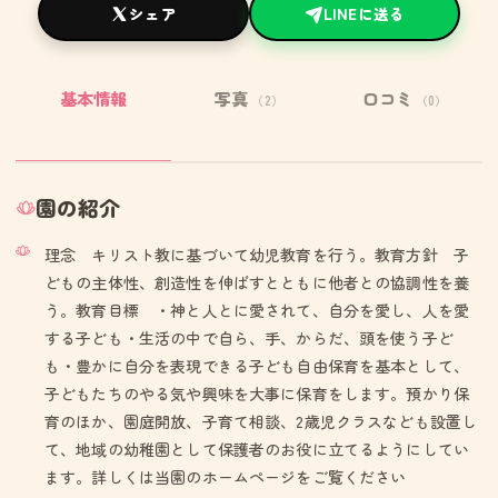
シェア
LINEに送る
基本情報
写真
口コミ
（2）
（0）
園の紹介
理念 キリスト教に基づいて幼児教育を行う。教育方針 子
どもの主体性、創造性を伸ばすとともに他者との協調性を養
う。教育目標 ・神と人とに愛されて、自分を愛し、人を愛
する子ども・生活の中で自ら、手、からだ、頭を使う子ど
も・豊かに自分を表現できる子ども自由保育を基本として、
子どもたちのやる気や興味を大事に保育をします。預かり保
育のほか、園庭開放、子育て相談、2歳児クラスなども設置し
て、地域の幼稚園として保護者のお役に立てるようにしてい
ます。詳しくは当園のホームページをご覧ください