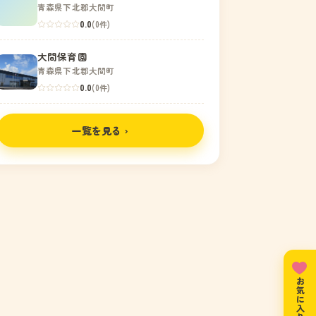
青森県下北郡大間町
0.0
(0件)
大間保育園
青森県下北郡大間町
0.0
(0件)
一覧を見る ›
お気に入りリスト