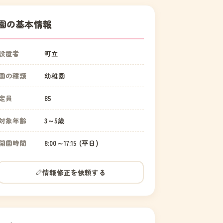
園の基本情報
設置者
町立
園の種類
幼稚園
定員
85
対象年齢
3～5歳
開園時間
8:00～17:15 (平日)
情報修正を依頼する