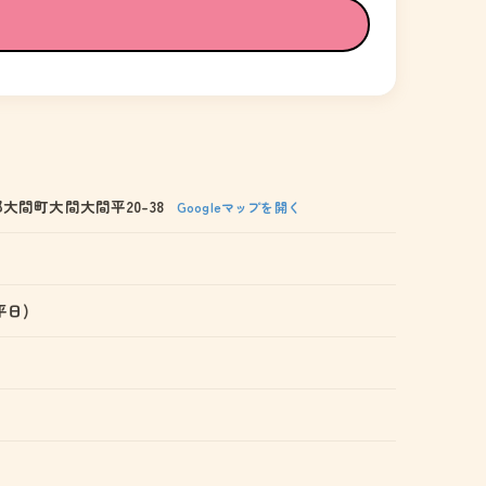
大間町大間大間平20-38
Googleマップを開く
(平日)