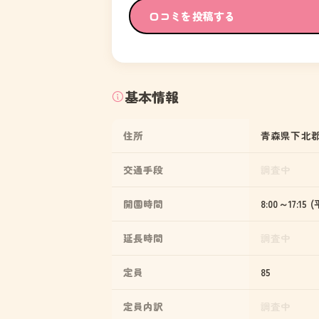
口コミを投稿する
基本情報
住所
青森県下北郡
交通手段
調査中
開園時間
8:00～17:15 
延長時間
調査中
定員
85
定員内訳
調査中