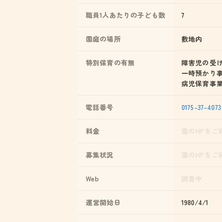
職員1人あたりの子ども数
7
園庭の場所
敷地内
特別保育の有無
障害児の受
一時預かり
病児保育事
電話番号
0175-37-4073
料金
園のHPをご
募集状況
園のHPをご
Web
調査中
運営開始日
1980/4/1