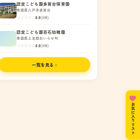
認定こども園多賀台保育園
青森県八戸市多賀台
0.0
(0件)
認定こども園百石幼稚園
青森県上北郡おいらせ町
0.0
(0件)
一覧を見る ›
お気に入りリスト