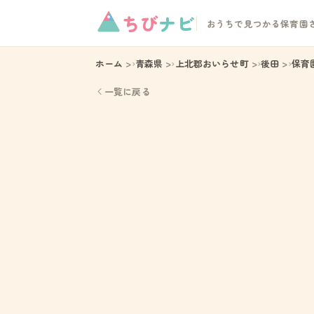
ちび
ナビ
おうちで見つかる保育園
ホーム
青森県
上北郡おいらせ町
後田
保育
一覧に戻る