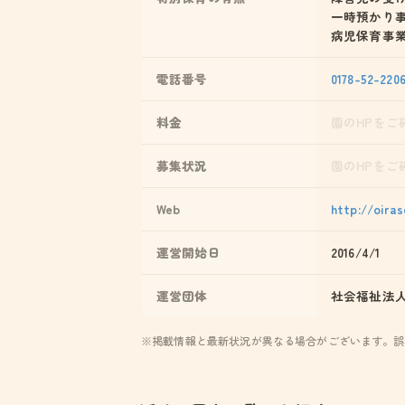
一時預かり
病児保育事
電話番号
0178-52-220
料金
園のHPをご
募集状況
園のHPをご
Web
http://oiras
運営開始日
2016/4/1
運営団体
社会福祉法
※掲載情報と最新状況が異なる場合がございます。誤