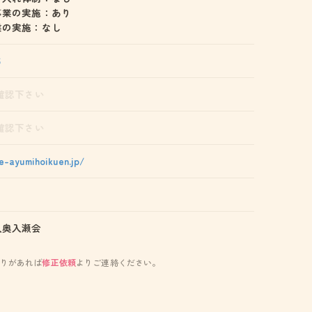
事業の実施：あり
業の実施：なし
6
確認下さい
確認下さい
e-ayumihoikuen.jp/
人奥入瀬会
りがあれば
修正依頼
よりご連絡ください。