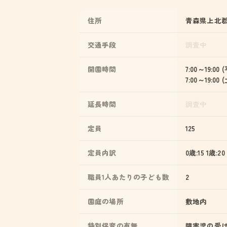
住所
青森県上北郡
交通手段
調査中
開園時間
7:00～19:00 
7:00～19:00
延長時間
調査中
定員
125
定員内訳
0歳:15 1歳:20
職員1人あたりの子ども数
2
園庭の場所
敷地内
特別保育の有無
障害児の受