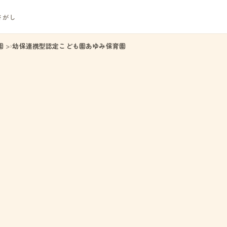
さがし
園
幼保連携型認定こども園あゆみ保育園