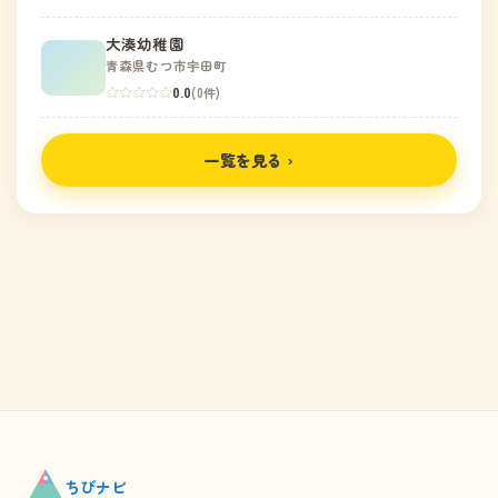
大湊幼稚園
青森県むつ市宇田町
0.0
(0件)
一覧を見る ›
ちび
ナビ