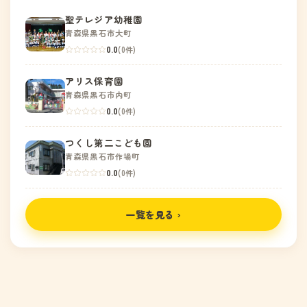
聖テレジア幼稚園
青森県黒石市大町
0.0
(0件)
アリス保育園
青森県黒石市内町
0.0
(0件)
つくし第二こども園
青森県黒石市作場町
0.0
(0件)
一覧を見る ›