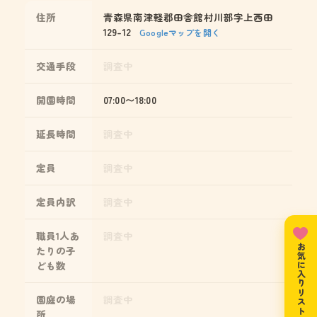
住所
青森県南津軽郡田舎館村川部字上西田
129-12
Googleマップを開く
交通手段
調査中
開園時間
07:00〜18:00
延長時間
調査中
定員
調査中
定員内訳
調査中
職員1人あ
調査中
お気に入りリスト
たりの子
ども数
園庭の場
調査中
所