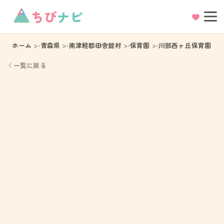
ちび
ナビ
ホーム
青森県
南津軽郡田舎館村
保育園
川部西ヶ丘保育園
一覧に戻る