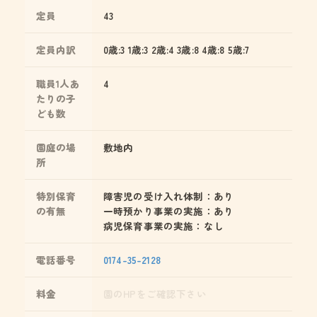
定員
43
定員内訳
0歳:3 1歳:3 2歳:4 3歳:8 4歳:8 5歳:7
職員1人あ
4
たりの子
ども数
園庭の場
敷地内
所
特別保育
障害児の受け入れ体制：あり
の有無
一時預かり事業の実施：あり
病児保育事業の実施：なし
電話番号
0174-35-2128
料金
園のHPをご確認下さい