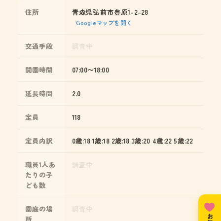
住所
青森県弘前市豊原1-2-28
Googleマップを開く
交通手段
調査中
開園時間
07:00〜18:00
延長時間
2.0
定員
118
定員内訳
0歳:18 1歳:18 2歳:18 3歳:20 4歳:22 5歳:22
職員1人あ
調査中
たりの子
ども数
園庭の場
調査中
所