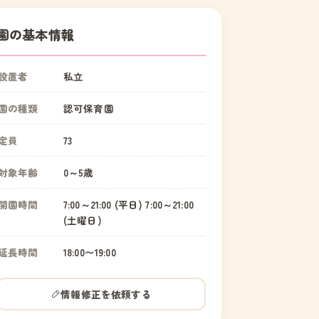
園の基本情報
設置者
私立
園の種類
認可保育園
定員
73
対象年齢
0～5歳
開園時間
7:00～21:00 (平日) 7:00～21:00
(土曜日)
延長時間
18:00〜19:00
情報修正を依頼する