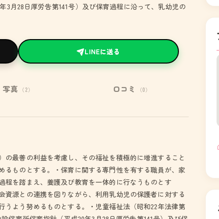
年3月28日厚労告第141号）及び保育過程に沿って、乳幼児の
LINEに送る
写真
口コミ
（2）
（0）
）の最善の利益を考慮し、その福祉を積極的に増進すること
めるものとする。・保育に関する専門性を有する職員が、家
過程を踏まえ、養護及び教育を一体的に行なうものとす
会資源との連携を図りながら、利用乳幼児の保護者に対する
行うよう努めるものとする。・児童福祉法（昭和22年法律第
設保育所保育指針（平成20年3月28日厚労告第141号）及び保