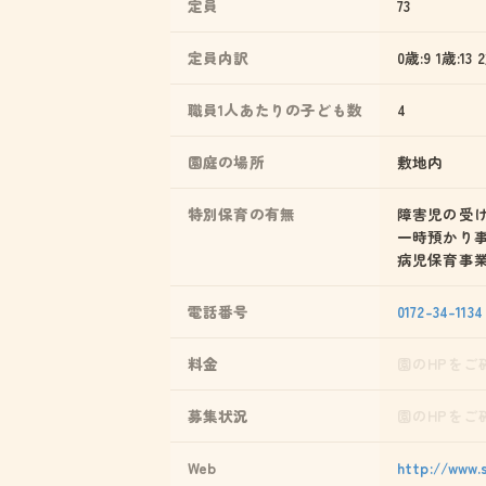
定員
73
定員内訳
0歳:9 1歳:13 2
職員1人あたりの子ども数
4
園庭の場所
敷地内
特別保育の有無
障害児の受
一時預かり
病児保育事
電話番号
0172-34-1134
料金
園のHPをご
募集状況
園のHPをご
Web
http://www.s