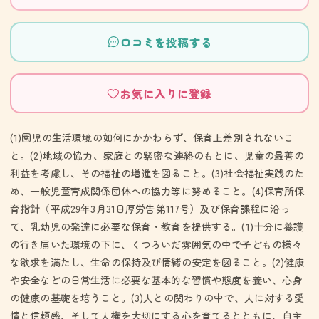
口コミを投稿する
お気に入りに登録
(1)園児の生活環境の如何にかかわらず、保育上差別されないこ
と。(2)地域の協力、家庭との緊密な連絡のもとに、児童の最善の
利益を考慮し、その福祉の増進を図ること。(3)社会福祉実践のた
め、一般児童育成関係団体への協力等に努めること。(4)保育所保
育指針（平成29年3月31日厚労告第117号）及び保育課程に沿っ
て、乳幼児の発達に必要な保育・教育を提供する。(1)十分に養護
の行き届いた環境の下に、くつろいだ雰囲気の中で子どもの様々
な欲求を満たし、生命の保持及び情緒の安定を図ること。(2)健康
や安全などの日常生活に必要な基本的な習慣や態度を養い、心身
の健康の基礎を培うこと。(3)人との関わりの中で、人に対する愛
情と信頼感、そして人権を大切にする心を育てるとともに、自主