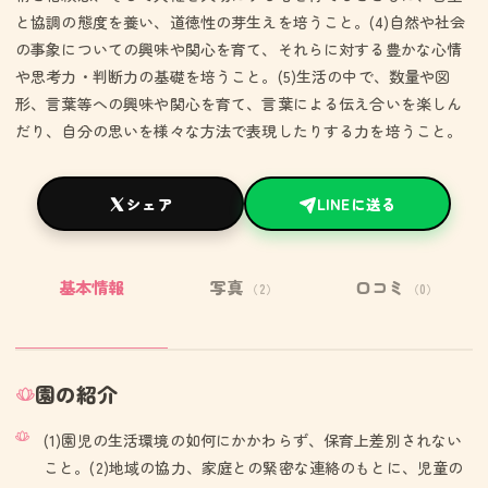
と協調の態度を養い、道徳性の芽生えを培うこと。(4)自然や社会
の事象についての興味や関心を育て、それらに対する豊かな心情
や思考力・判断力の基礎を培うこと。(5)生活の中で、数量や図
形、言葉等への興味や関心を育て、言葉による伝え合いを楽しん
だり、自分の思いを様々な方法で表現したりする力を培うこと。
シェア
LINEに送る
基本情報
写真
口コミ
（2）
（0）
園の紹介
(1)園児の生活環境の如何にかかわらず、保育上差別されない
こと。(2)地域の協力、家庭との緊密な連絡のもとに、児童の