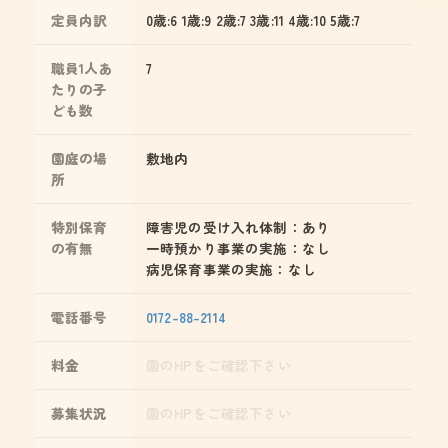
定員内訳
0歳:6 1歳:9 2歳:7 3歳:11 4歳:10 5歳:7
職員1人あ
7
たりの子
ども数
園庭の場
敷地内
所
特別保育
障害児の受け入れ体制：あり
の有無
一時預かり事業の実施：なし
病児保育事業の実施：なし
電話番号
0172-88-2114
料金
園のHPをご確認下さい
募集状況
園のHPをご確認下さい