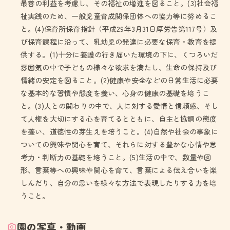
最善の利益を考慮し、その福祉の増進を図ること。(3)社会福
祉実践のため、一般児童育成関係団体への協力等に努めるこ
と。(4)保育所保育指針（平成29年3月31日厚労告第117号）及
び保育課程に沿って、乳幼児の発達に必要な保育・教育を提
供する。(1)十分に養護の行き届いた環境の下に、くつろいだ
雰囲気の中で子どもの様々な欲求を満たし、生命の保持及び
情緒の安定を図ること。(2)健康や安全などの日常生活に必要
な基本的な習慣や態度を養い、心身の健康の基礎を培うこ
と。(3)人との関わりの中で、人に対する愛情と信頼感、そし
て人権を大切にする心を育てるとともに、自主と協調の態度
を養い、道徳性の芽生えを培うこと。(4)自然や社会の事象に
ついての興味や関心を育て、それらに対する豊かな心情や思
考力・判断力の基礎を培うこと。(5)生活の中で、数量や図
形、言葉等への興味や関心を育て、言葉による伝え合いを楽
しんだり、自分の思いを様々な方法で表現したりする力を培
うこと。
園の写真・動画