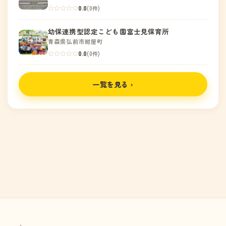
0.0
(0件)
幼保連携型認定こども園富士見保育所
青森県弘前市紺屋町
0.0
(0件)
一覧を見る ›