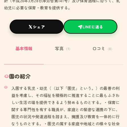
針（平成20年3月28日厚労告第141号）及び保育過程に沿って、乳
幼児に必要な保育・教育を提供する。
シェア
LINEに送る
基本情報
写真
口コミ
（1）
（0）
園の紹介
入園する乳児・幼児（（以下「園児」という。）の最善の利
益を考慮し、その福祉を積極的に推進することに最もふさわ
しい生活の場を提供できるよう努めるものとする。・保育に
関する専門性を有する職員が、家庭との緊密な連携の下に、
園児の状況や発達過程を踏まえ、擁護及び教育を一体的に行
なうものとする。・園児の属する家庭や地域との様々な社会