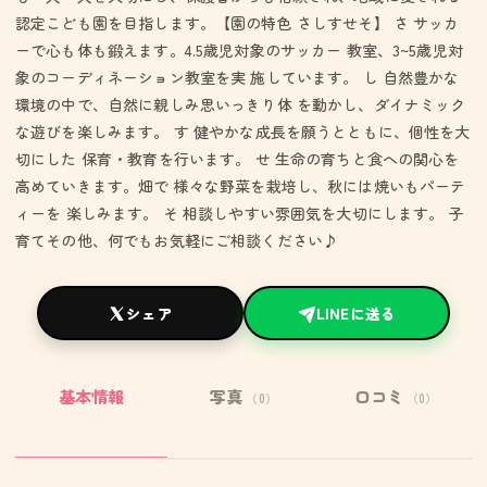
認定こども園を目指します。【園の特色 さしすせそ】 さ サッカ
ーで心も体も鍛えます。4.5歳児対象のサッカー 教室、3~5歳児対
象のコーディネーション教室を実 施しています。 し 自然豊かな
環境の中で、自然に親しみ思いっきり体 を動かし、ダイナミック
な遊びを楽しみます。 す 健やかな成長を願うとともに、個性を大
切にした 保育・教育を行います。 せ 生命の育ちと食への関心を
高めていきます。畑で 様々な野菜を栽培し、秋には焼いもパーテ
ィーを 楽しみます。 そ 相談しやすい雰囲気を大切にします。 子
育てその他、何でもお気軽にご相談ください♪
シェア
LINEに送る
基本情報
写真
口コミ
（0）
（0）