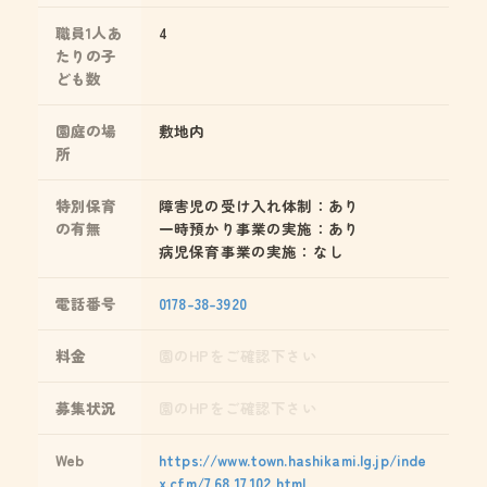
職員1人あ
4
たりの子
ども数
園庭の場
敷地内
所
特別保育
障害児の受け入れ体制：あり
の有無
一時預かり事業の実施：あり
病児保育事業の実施：なし
電話番号
0178-38-3920
料金
園のHPをご確認下さい
募集状況
園のHPをご確認下さい
Web
https://www.town.hashikami.lg.jp/inde
x.cfm/7,68,17,102,html