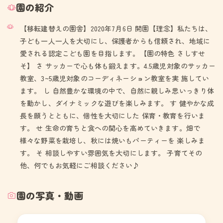
園の紹介
【移転建替えの園舎】2020年7月6日 開園【理念】私たちは、
子ども一人一人を大切にし、保護者からも信頼され、地域に
愛される認定こども園を目指します。【園の特色 さしすせ
そ】 さ サッカーで心も体も鍛えます。4.5歳児対象のサッカー
教室、3~5歳児対象のコーディネーション教室を実 施してい
ます。 し 自然豊かな環境の中で、自然に親しみ思いっきり体
を動かし、ダイナミックな遊びを楽しみます。 す 健やかな成
長を願うとともに、個性を大切にした 保育・教育を行いま
す。 せ 生命の育ちと食への関心を高めていきます。畑で
様々な野菜を栽培し、秋には焼いもパーティーを 楽しみま
す。 そ 相談しやすい雰囲気を大切にします。 子育てその
他、何でもお気軽にご相談ください♪
園の写真・動画