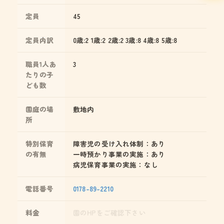
定員
45
定員内訳
0歳:2 1歳:2 2歳:2 3歳:8 4歳:8 5歳:8
職員1人あ
3
たりの子
ども数
園庭の場
敷地内
所
特別保育
障害児の受け入れ体制：あり
の有無
一時預かり事業の実施：あり
病児保育事業の実施：なし
電話番号
0178-89-2210
料金
園のHPをご確認下さい