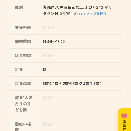
住所
青森県八戸市長苗代二丁目7-27ひかり
タウンM B号室
Googleマップを開く
交通手段
調査中
開園時間
08:00〜17:00
延長時間
調査中
定員
12
定員内訳
0歳:2 1歳:3 2歳:3 3歳:2 4歳:1 5歳:1
職員1人あ
調査中
たりの子
ども数
園庭の場
調査中
所