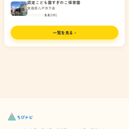
認定こども園すぎのこ保育園
青森県八戸市下長
0.0
(0件)
一覧を見る ›
ちび
ナビ