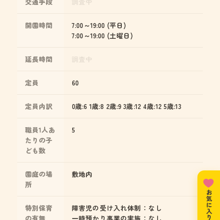
交通手段
調査中
開園時間
7:00～19:00 (平日)
7:00～19:00 (土曜日)
延長時間
調査中
定員
60
定員内訳
0歳:6 1歳:8 2歳:9 3歳:12 4歳:12 5歳:13
職員1人あ
5
たりの子
ども数
園庭の場
敷地内
所
お気に入りリスト
特別保育
障害児の受け入れ体制：なし
の有無
一時預かり事業の実施：なし