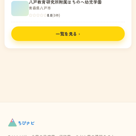
八戸教育研究所附属はちのへ幼児学園
青森県八戸市
0.0
(0件)
一覧を見る ›
ちび
ナビ