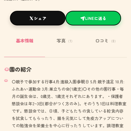
シェア
LINEに送る
基本情報
写真
口コミ
（1）
（0）
園の紹介
〇親子で参加する行事4月:進級入園参観日 5月:親子遠足 10月:
ふれあい運動会 3月:巣立ちの会(1歳児)〇その他の園行事・毎
月の誕生会は、0歳児、1歳児それぞれにあります。・保護者
懇談会は年2~3回(都合がつく方のみ)。そのうち1回は料理教室
です。懇談会では、日頃、子どもたちの食している給食内容
を試食してもらったり、腸を元気にして免疫力アップについ
ての勉強会を栄養士を中心に行ったりしています。調理教室