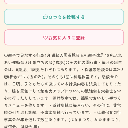
口コミを投稿する
お気に入りに登録
〇親子で参加する行事4月:進級入園参観日 5月:親子遠足 10月:ふれ
あい運動会 3月:巣立ちの会(1歳児)〇その他の園行事・毎月の誕生
会は、0歳児、1歳児それぞれにあります。・保護者懇談会は年2~3
回(都合がつく方のみ)。そのうち1回は料理教室です。懇談会で
は、日頃、子どもたちの食している給食内容を試食してもらった
り、腸を元気にして免疫力アップについての勉強会を栄養士を中
心に行ったりしています。調理教室では、簡単でおいしい手づく
りメニューを作ります。・避難訓練は毎月行い、その他に、非常
時の引き渡し訓練、不審者訓練も行っています。・仏教保育の行
事集会が年を通して数回あります。(はなまつり、みたままつり、
成道会、涅槃会 等)