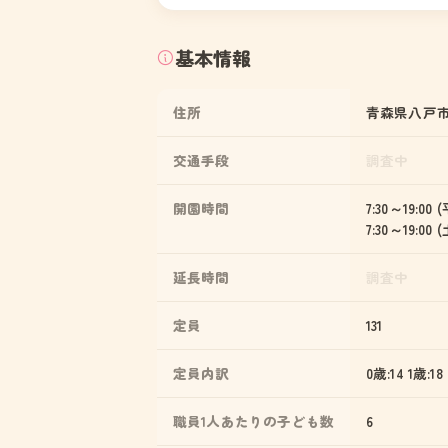
基本情報
住所
青森県八戸市
交通手段
調査中
開園時間
7:30～19:00 
7:30～19:00
延長時間
調査中
定員
131
定員内訳
0歳:14 1歳:18
職員1人あたりの子ども数
6