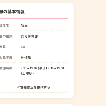
園の基本情報
設置者
私立
園の種類
認可保育園
定員
131
対象年齢
0～5歳
開園時間
7:30～19:00 (平日) 7:30～19:00
(土曜日)
情報修正を依頼する