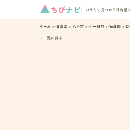
ちび
ナビ
おうちで見つかる保育園
ホーム
青森県
八戸市
十一日町
保育園
幼
一覧に戻る