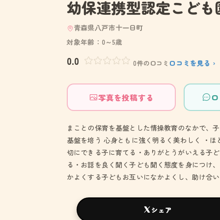
幼保連携型認定こども
青森県八戸市十一日町
対象年齢：0～5歳
0.0
口コミを見る ›
0件の口コミ
写真を投稿する
口
まことの保育を基盤とした情操教育のなかで、子
基盤を培う 心身ともに強く明るく美わしく ・
切にできる子に育てる・ありがとうがいえる子ど
る・お話を良く聞く子ども聞く態度を身につけ、
かよくする子どもお互いになかよくし、助け合い
シェア