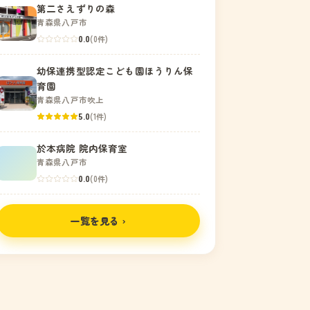
第二さえずりの森
青森県八戸市
0.0
(0件)
幼保連携型認定こども園ほうりん保
育園
青森県八戸市吹上
5.0
(1件)
於本病院 院内保育室
青森県八戸市
0.0
(0件)
一覧を見る ›