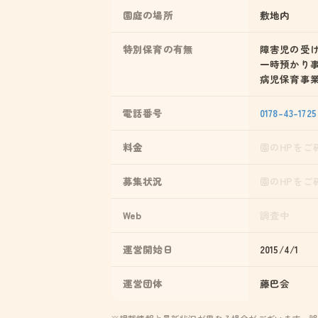
園庭の場所
敷地内
特別保育の有無
障害児の受
一時預かり
病児保育事
電話番号
0178-43-1725
料金
園のHPをご
募集状況
園のHPをご
Web
調査中
運営開始日
2015/4/1
運営団体
藤巴会