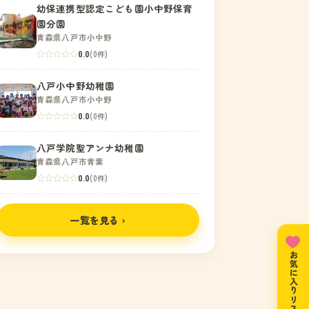
幼保連携型認定こども園小中野保育
園分園
青森県八戸市小中野
0.0
(0件)
八戸小中野幼稚園
青森県八戸市小中野
0.0
(0件)
八戸学院聖アンナ幼稚園
青森県八戸市青葉
0.0
(0件)
一覧を見る ›
お気に入りリスト