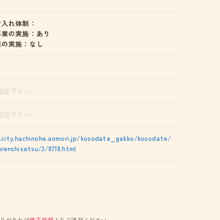
け入れ体制：
事業の実施：あり
業の実施：なし
4
確認下さい
確認下さい
.city.hachinohe.aomori.jp/kosodate_gakko/kosodate/
renshisetsu/3/8718.html
りがあれば
修正依頼
よりご連絡ください。