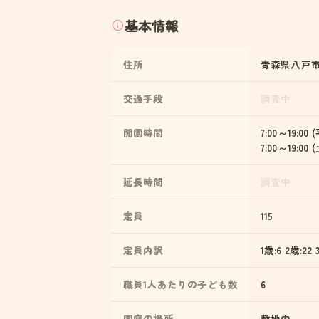
基本情報
住所
青森県八戸市小
交通手段
調査中
開園時間
7:00～19:00 
7:00～19:00
延長時間
調査中
定員
115
定員内訳
1歳:6 2歳:22 
職員1人あたりの子ども数
6
園庭の場所
敷地内