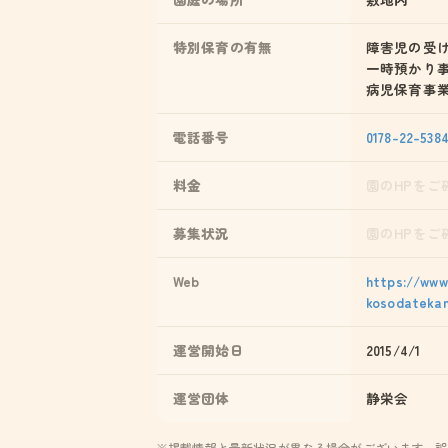
特別保育の有無
障害児の受
一時預かり
病児保育事
電話番号
0178-22-538
料金
園のHPをご
募集状況
園のHPをご
Web
https://www
kosodatekan
運営開始日
2015/4/1
運営団体
静栄会
※掲載情報と最新状況が異なる場合がございます。誤