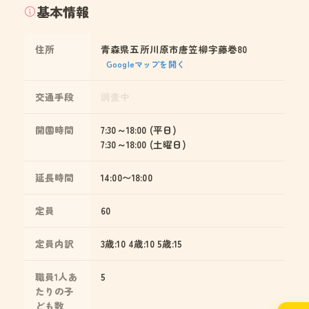
基本情報
住所
青森県五所川原市唐笠柳字藤巻80
Googleマップを開く
交通手段
調査中
開園時間
7:30～18:00 (平日)
7:30～18:00 (土曜日)
延長時間
14:00〜18:00
定員
60
定員内訳
3歳:10 4歳:10 5歳:15
職員1人あ
5
たりの子
ども数