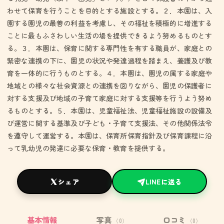
わせて保育を行うことを目的とする施設とする。２．本園は、入
園する園児の最善の利益を考慮し、その福祉を積極的に増進する
ことに最もふさわしい生活の場を提供できるよう努めるものとす
る。３．本園は、保育に関する専門性を有する職員が、家庭との
緊密な連携の下に、園児の状況や発達過程を踏まえ、養護及び教
育を一体的に行うものとする。４．本園は、園児の属する家庭や
地域との様々な社会資源との連携を図りながら、園児の保護者に
対する支援及び地域の子育て家庭に対する支援等を行うよう努め
るものとする。５．本園は、児童福祉法、児童福祉施設の設備及
び運営に関する基準及び子ども・子育て支援法、その他関係法令
を遵守して運営する。本園は、保育所保育指針及び保育課程に沿
って乳幼児の発達に必要な保育・教育を提供する。
シェア
LINEに送る
基本情報
写真
口コミ
（0）
（0）