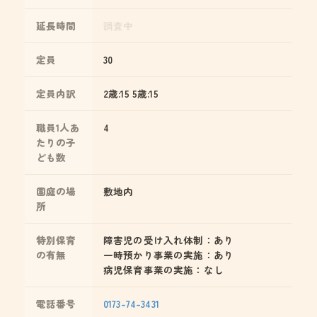
延長時間
調査中
定員
30
定員内訳
2歳:15 5歳:15
職員1人あ
4
たりの子
ども数
園庭の場
敷地内
所
特別保育
障害児の受け入れ体制：あり
の有無
一時預かり事業の実施：あり
病児保育事業の実施：なし
電話番号
0173-74-3431