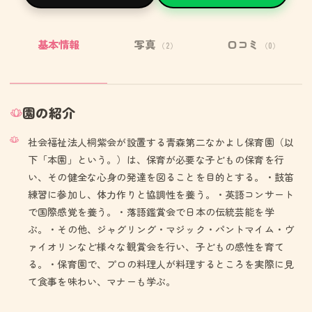
基本情報
写真
口コミ
（2）
（0）
園の紹介
社会福祉法人桐紫会が設置する青森第二なかよし保育園（以
下「本園」という。）は、保育が必要な子どもの保育を行
い、その健全な心身の発達を図ることを目的とする。・鼓笛
練習に参加し、体力作りと協調性を養う。・英語コンサート
で国際感覚を養う。・落語鑑賞会で日本の伝統芸能を学
ぶ。・その他、ジャグリング・マジック・パントマイム・ヴ
ァイオリンなど様々な観賞会を行い、子どもの感性を育て
る。・保育園で、プロの料理人が料理するところを実際に見
て食事を味わい、マナーも学ぶ。