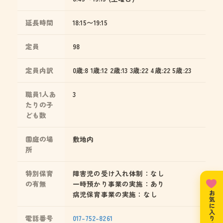
延長時間
18:15〜19:15
定員
98
定員内訳
0歳:8 1歳:12 2歳:13 3歳:22 4歳:22 5歳:23
職員1人あ
3
たりの子
ども数
園庭の場
敷地内
所
特別保育
障害児の受け入れ体制：なし
の有無
一時預かり事業の実施：あり
病児保育事業の実施：なし
お気に入りリスト
電話番号
017-752-8261