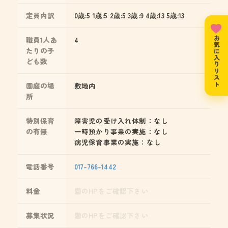
定員内訳
0歳:5 1歳:5 2歳:5 3歳:9 4歳:13 5歳:13
お気に入りリスト
職員1人あ
4
たりの子
ども数
園庭の場
敷地内
所
特別保育
障害児の受け入れ体制：なし
の有無
一時預かり事業の実施：なし
病児保育事業の実施：なし
電話番号
017-766-1442
料金
園のHPをご確認下さい
募集状況
園のHPをご確認下さい